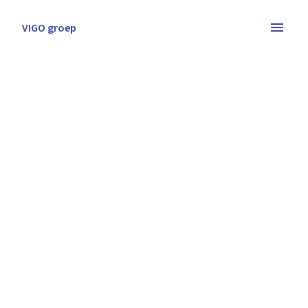
Overslaan
naar
VIGO groep
Homepagina
content