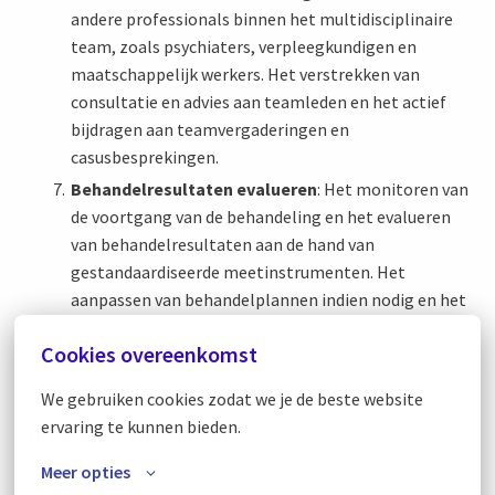
andere professionals binnen het multidisciplinaire
team, zoals psychiaters, verpleegkundigen en
maatschappelijk werkers. Het verstrekken van
consultatie en advies aan teamleden en het actief
bijdragen aan teamvergaderingen en
casusbesprekingen.
Behandelresultaten evalueren
: Het monitoren van
de voortgang van de behandeling en het evalueren
van behandelresultaten aan de hand van
gestandaardiseerde meetinstrumenten. Het
aanpassen van behandelplannen indien nodig en het
rapporteren van bevindingen aan het
Cookies overeenkomst
behandelteam.
We gebruiken cookies zodat we je de beste website 
ervaring te kunnen bieden.
Dit vragen we van jou
Meer opties
Je bent een BIG-geregistreerde GZ psycholoog, bij