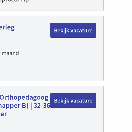
erleg
Bekijk vacature
er maand
 Orthopedagoog
Bekijk vacature
apper B) | 32-36
ter