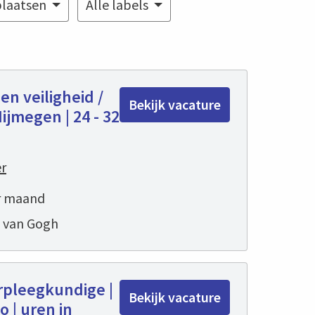
plaatsen
Alle labels
en veiligheid /
Bekijk vacature
Nijmegen | 24 - 32
r
er maand
t van Gogh
pleegkundige |
Bekijk vacature
 | uren in