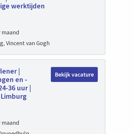
tige werktijden
er maand
g, Vincent van Gogh
ener |
Bekijk vacature
ngen en -
4-36 uur |
 Limburg
er maand
 Opvoedhulp