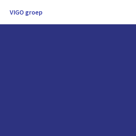
Overslaan
naar
VIGO groep
Homepagina
content