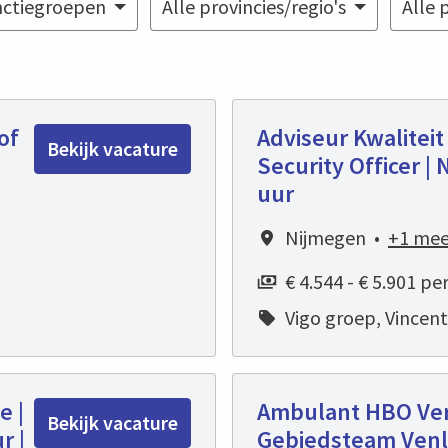
nctiegroepen
Alle provincies/regio's
Alle 
of
Adviseur Kwaliteit 
Bekijk vacature
Security Officer | 
uur
Nijmegen
•
+1 mee
€ 4.544 - € 5.901 p
Vigo groep, Vincen
e |
Ambulant HBO Ver
Bekijk vacature
r |
Gebiedsteam Venlo