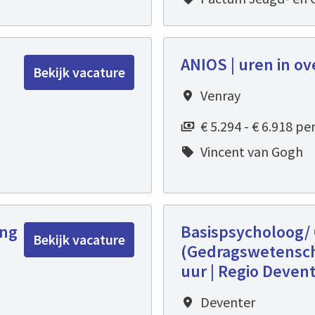
ANIOS | uren in ov
Bekijk vacature
|
Venray
€ 5.294 - € 6.918 p
Vincent van Gogh
ing
Basispsycholoog/
Bekijk vacature
(Gedragswetensch
uur | Regio Deven
Deventer