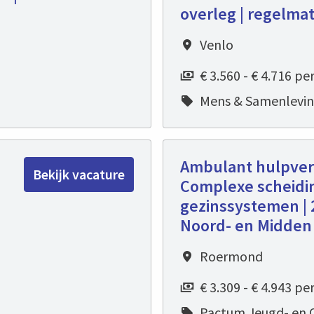
overleg | regelma
Venlo
€ 3.560 - € 4.716 p
Mens & Samenlevin
Ambulant hulpverl
Bekijk vacature
Complexe scheidi
gezinssystemen | 2
Noord- en Midden
Roermond
€ 3.309 - € 4.943 p
Pactum Jeugd- en