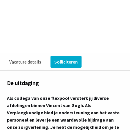
Flexpool | flexibel 1-uurs
contract
Venray
€ 2.571 - € 4.017 per maand
Flexteam
Vincent van Gogh
Vacature details
Solliciteren
De uitdaging
Als collega van onze flexpool versterk jij diverse
afdelingen binnen Vincent van Gogh. Als
Verpleegkundige bied je ondersteuning aan het vaste
personeel en lever je een waardevolle bijdrage aan
onze zorgverlening. Je hebt de mogelijkheid om je te