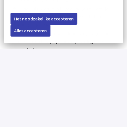
Je beschikt over inlevingsvermogen en weet je
makkelijk aan te passen aan de verschillende
Het noodzakelijke accepteren
doelgroepen waarmee je werkt.
Alles accepteren
Je hebt oog voor de wisselende zorgvragen van
cliënten en hebt, bij voorkeur, ervaring in de
psychiatrie.
Om in aanmerking te komen voor deze functie is een
positieve Verklaring Omtrent Gedrag (VOG) vereist.
Het natrekken van referenties en het controleren
van diploma’s maken onderdeel uit van de
sollicitatieprocedure.
Hoe we jou voorop zetten