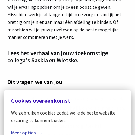
wil je ervaring opdoen om je cv een boost te geven.
Misschien werk je al langere tijd in de zorg en vind jij het
prettig om je niet aan maar één afdeling te binden. Of
misschien wil je jouw privéleven op de beste mogelijke
manier combineren met je werk.
Lees het verhaal van jouw toekomstige
collega's
Saskia
en
Wietske
.
Dit vragen we van jou
Jij hebt een diploma tot verpleegkundige niveau 4.
Cookies overeenkomst
Op afdelingen kom je ook ADL en verzorging tegen,
We gebruiken cookies zodat we je de beste website 
daar draai jij je hand niet voor om.
ervaring te kunnen bieden.
Je bent betrokken, zelfstandig, flexibel,
Meer opties
nieuwsgierig en leergierig.