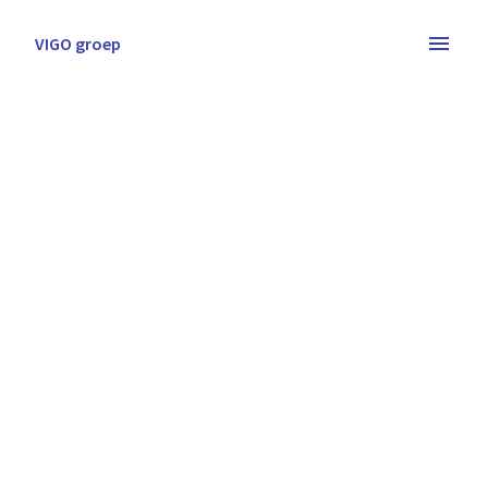
Overslaan
naar
VIGO groep
Homepagina
content