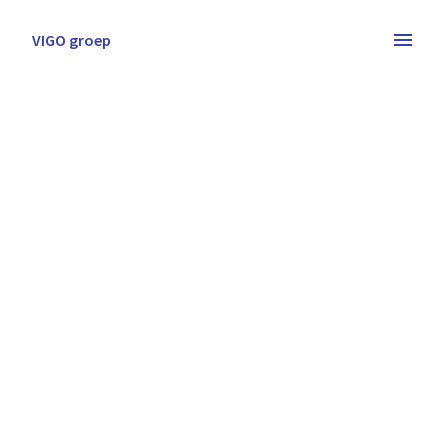
Overslaan
naar
VIGO groep
Homepagina
content