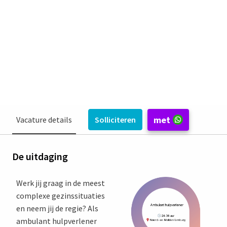
Noord- en Midden Limburg
Roermond
€ 3.309 - € 4.943 per maand
Jeugdzorg ambulant
Pactum Jeugd- en Opvoedhulp
met
Vacature details
Solliciteren
De uitdaging
Werk jij graag in de meest
complexe gezinssituaties
en neem jij de regie? Als
ambulant hulpverlener