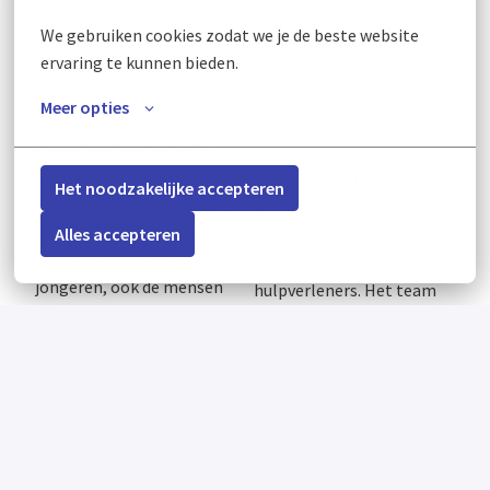
Meer lezen over onze arbeidsvoorwaarden? Klik dan
We gebruiken cookies zodat we je de beste website 
hier
.
ervaring te kunnen bieden.
Meer opties
Jouw team, jouw plek
Pactum is er voor jongeren
Je maakt deel uit van een
Het noodzakelijke accepteren
die een nieuwe start nodig
professioneel en
hebben. We helpen niet
Alles accepteren
betrokken team van circa
alleen kinderen en
25 ambulant
jongeren, ook de mensen
hulpverleners. Het team
om hen heen. Door het
werkt intensief samen en
doorbreken we negatieve
kenmerkt zich door
patronen en het bieden
openheid, reflectie en
van hulp waarmee
inhoudelijke scherpte. Als
(gezins)systemen samen
nieuwe collega ben je
weer vooruit kunnen.
zichtbaar in het team: je
deelt je expertise, denkt
We kijken verder dan