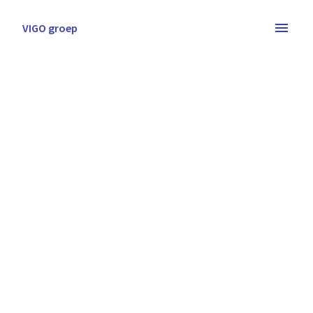
Overslaan
naar
VIGO groep
Homepagina
content