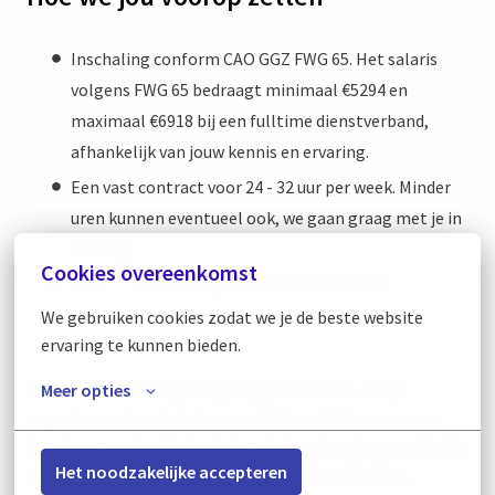
Inschaling conform CAO GGZ FWG 65. Het salaris
volgens FWG 65 bedraagt minimaal €5294 en
maximaal €6918 bij een fulltime dienstverband,
afhankelijk van jouw kennis en ervaring.
Een vast contract voor 24 - 32 uur per week. Minder
uren kunnen eventueel ook, we gaan graag met je in
overleg.
Cookies overeenkomst
Klik
hier
voor onze primaire en secundaire
arbeidsvoorwaarden.
We gebruiken cookies zodat we je de beste website 
ervaring te kunnen bieden.
Binnen de Verslavingszorg krijg je de ruimte om je
Meer opties
expertise verder uit te bouwen. We beschikken over een
breed en groeiend behandelaanbod en investeren actief in
Het noodzakelijke accepteren
scholing, innovatie en professionele ontwikkeling.