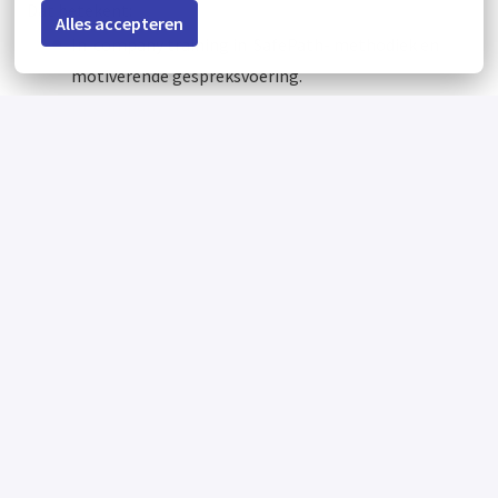
Dat betekent:
Alles accepteren
In-company training in SafePath- methodiek en
motiverende gespreksvoering.
Een persoonlijk scholingsbudget voor GZ-
psychologen.
Mogelijkheden om je verder te ontwikkelen in
specialistische behandelmethodieken zoals CGT,
ACT, schematherapie en traumabehandeling.
Deelname aan innovatie- en ontwikkeltrajecten
binnen de verslavingszorg.
De kans om mee te bouwen aan nieuwe
behandelvormen en geïntegreerde
zorgprogramma's.
Ontwikkelmogelijkheden die aansluiten bij jouw
ambities en interesses.