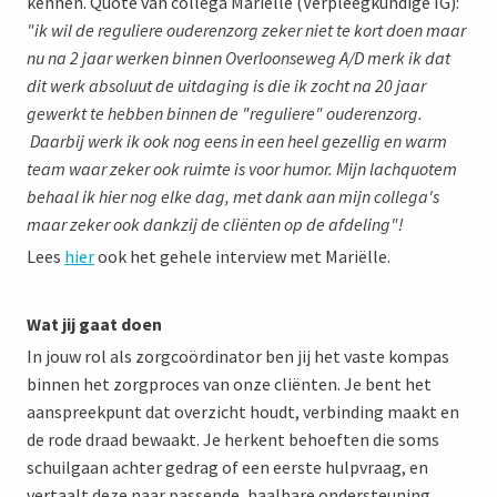
kennen. Quote van collega Marielle (Verpleegkundige IG):
"ik wil de reguliere ouderenzorg zeker niet te kort doen maar
nu na 2 jaar werken binnen Overloonseweg A/D merk ik dat
dit werk absoluut de uitdaging is die ik zocht na 20 jaar
gewerkt te hebben binnen de "reguliere" ouderenzorg.
Daarbij werk ik ook nog eens in een heel gezellig en warm
team waar zeker ook ruimte is voor humor. Mijn lachquotem
behaal ik hier nog elke dag, met dank aan mijn collega's
maar zeker ook dankzij de cliënten op de afdeling"!
Lees
hier
ook het gehele interview met Mariëlle.
Wat jij gaat doen
In jouw rol als zorgcoördinator ben jij het vaste kompas
binnen het zorgproces van onze cliënten. Je bent het
aanspreekpunt dat overzicht houdt, verbinding maakt en
de rode draad bewaakt. Je herkent behoeften die soms
schuilgaan achter gedrag of een eerste hulpvraag, en
vertaalt deze naar passende, haalbare ondersteuning.