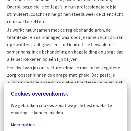
Daarbij begeleid je collega’s in hun professionele rol: je
stimuleert, coacht en helpt hen steeds weer de cliënt écht
centraal te zetten.
Je werkt nauw samen met de regiebehandelaren, de
teamleider en de manager, waardoor je samen kunt sturen
op kwaliteit, veiligheid en continuïteit. Je bewaakt de
samenhang in de behandeling en begeleiding en zorgt dat
alle betrokkenen op één lijn blijven.
Een deel van je contracturen draai je mee in het reguliere
zorgrooster binnen de onregelmatigheid. Dat geeft je
zicht op de dagelijkse dynamiek en houd je verbonden met
het leven op de afdeling. De overige uren besteed je aan je
Cookies overeenkomst
coördinatietaken, die doorgaans binnen kantoortijden
plaatsvinden.
We gebruiken cookies zodat we je de beste website 
ervaring te kunnen bieden.
Dit vragen we van jou
Meer opties