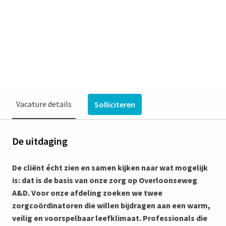
Venray
€ 3.560 - € 4.716 per maand
Verpleegkundigen & Agogen
Ouderen, Vincent van Gogh
Vacature details
Solliciteren
De uitdaging
De cliënt écht zien en samen kijken naar wat mogelijk
is: dat is de basis van onze zorg op Overloonseweg
A&D. Voor onze afdeling zoeken we twee
zorgcoördinatoren die willen bijdragen aan een warm,
veilig en voorspelbaar leefklimaat. Professionals die