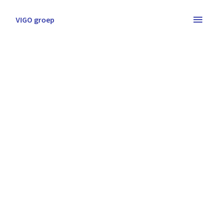
Overslaan
naar
VIGO groep
Homepagina
content