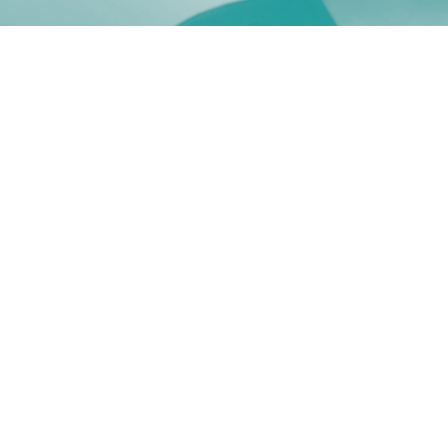
Psychiater Ambulante zorg |
24-32 uur
Nijmegen
€ 6.691 - € 11.292 per maand
Psychiaters
GGZ Momentum