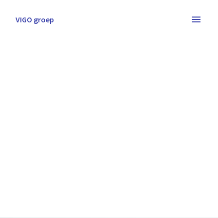
Overslaan
naar
VIGO groep
Homepagina
content