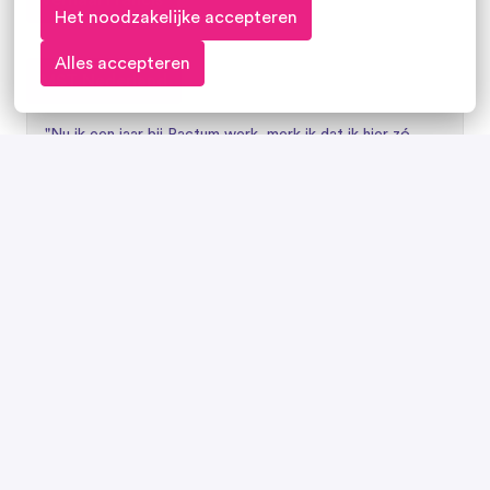
Verhaal Francis
Het noodzakelijke accepteren
Alles accepteren
MST Nederland
"Nu ik een jaar bij Pactum werk, merk ik dat ik hier zó 
goed op mijn plek zit. Het werk daagt me uit, het team 
voelt veilig en ik krijg de ruimte om te groeien. Alles 
klopt.''
Francis
MST Therapeut