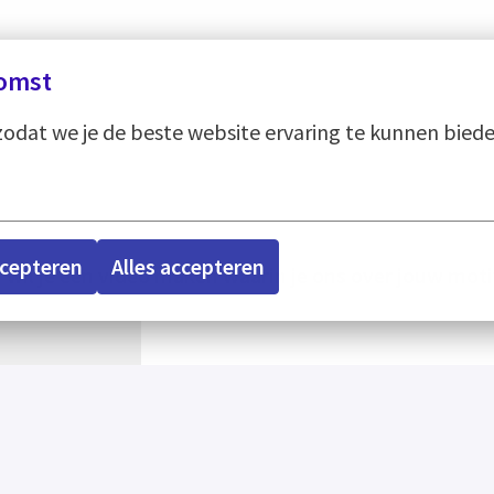
omst
odat we je de beste website ervaring te kunnen biede
ccepteren
Alles accepteren
ar wil je een video maken waarin je ons over jouw moti