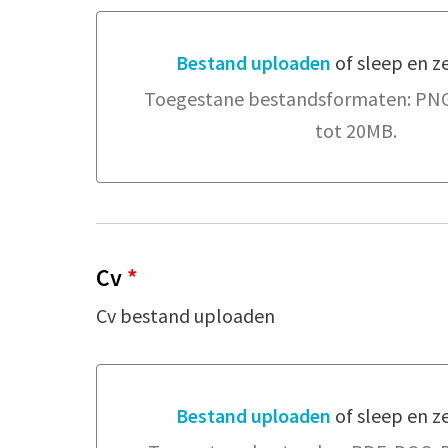
Bestand uploaden
of sleep en ze
Bestand uploaden of sleep en zet hi
Toegestane bestandsformaten: PNG
tot 20MB.
Cv
*
Cv bestand uploaden
Bestand uploaden
of sleep en ze