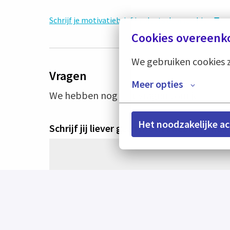
Schrijf je motivatiebrief in plaats daarvan hier
Cookies overeenk
We gebruiken cookies z
Vragen
Meer opties
We hebben nog wat vragen voor je
Het noodzakelijke a
Schrijf jij liever geen motivatiebrief, ma
Video opnemen