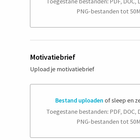
Bestand uploaden of sleep en zet hi
Toegestane bestanden: PDF, DOC, 
PNG-bestanden tot 50M
Motivatiebrief
Upload je motivatiebrief
Bestand uploaden
of sleep en ze
Bestand uploaden of sleep en zet hi
Toegestane bestanden: PDF, DOC, 
PNG-bestanden tot 50M