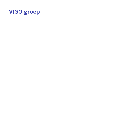
Overslaan
naar
VIGO groep
Homepagina
content