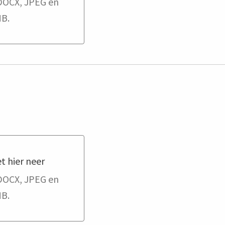
er neer
DOCX, JPEG en
B.
t hier neer
er neer
DOCX, JPEG en
B.