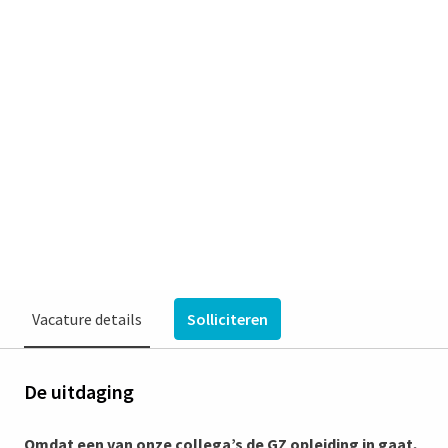
Gedragstherapeut DGT I
Venray
Venray
Klinisch psycholoog- GZ Psycholoog-
Psychotherapeut- Orthopedagoog Generalist
Gebiedsgerichte Zorg 1, Mens & Samenleving, Vincent
van Gogh
Vacature details
Solliciteren
De uitdaging
Omdat een van onze collega’s de GZ opleiding in gaat,