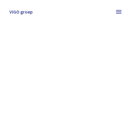
Overslaan
naar
VIGO groep
Homepagina
content