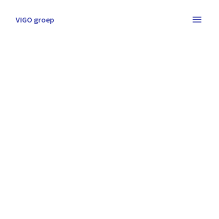
Overslaan
naar
VIGO groep
Homepagina
content