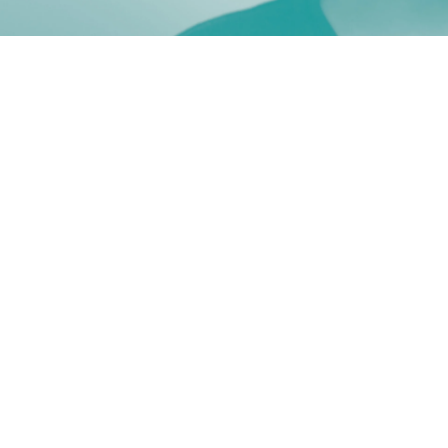
GZ-psycholoog en/of
psychotherapeut &
regiebehandelaar | Nijmegen
| 24-32 uur
Nijmegen
€ 5.294 - € 8.146 per maand
Klinisch psycholoog- GZ Psycholoog-
Psychotherapeut- Orthopedagoog Generalist
GGZ Momentum