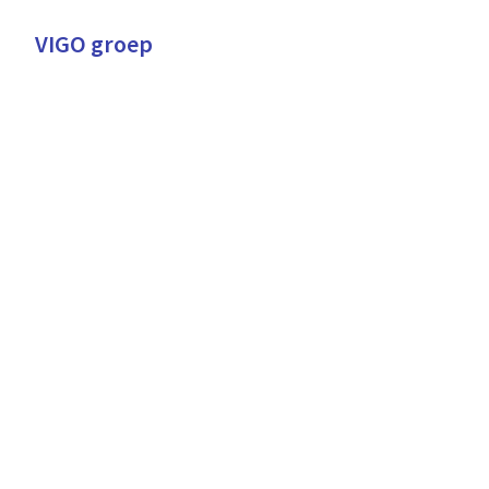
Overslaan
naar
VIGO groep
Homepagina
content