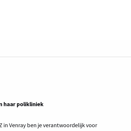
ie, Vincent Topreferente Centra, Vincent van Gogh
 haar polikliniek
Z in Venray ben je verantwoordelijk voor