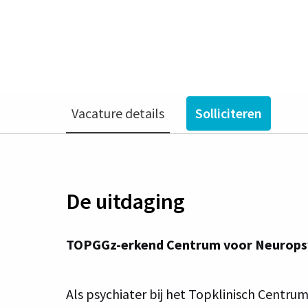
Venray
€ 6.691 - € 11.2
Vacature details
Solliciteren
De uitdaging
TOPGGz-erkend Centrum voor Neuropsych
Als psychiater bij het Topklinisch Centru