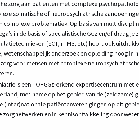
che zorg aan patiënten met complexe psychopatholog
exe somatische of neuropsychiatrische aandoeningen
 complexe problematiek. Op basis van multidisciplina
ega’s in de basis of specialistische GGz en/of draag j
latietechnieken (ECT, rTMS, etc) hoort ook uitdrukke
, wetenschappelijk onderzoek en opleiding hoog in he
van zorg voor mensen met complexe neuropsychiatrisc
teren.
atrie is een TOPGGz-erkend expertisecentrum met een
derland, met name op het gebied van de (zeldzame) g
 (inter)nationale patiëntenverenigingen op dit gebie
ijke zorgnetwerken en in kennisontwikkeling door wete