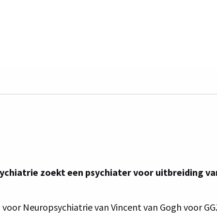
92 per maand
Psychiaters
Centrum voor Neuropsychiatr
iatrie zoekt een psychiater voor uitbreiding van
m voor Neuropsychiatrie van Vincent van Gogh voor GG