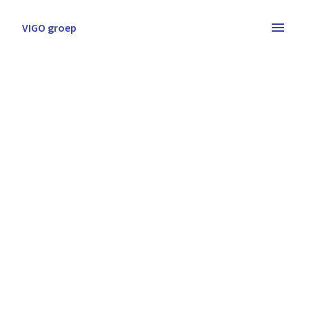
Overslaan
naar
VIGO groep
Homepagina
content