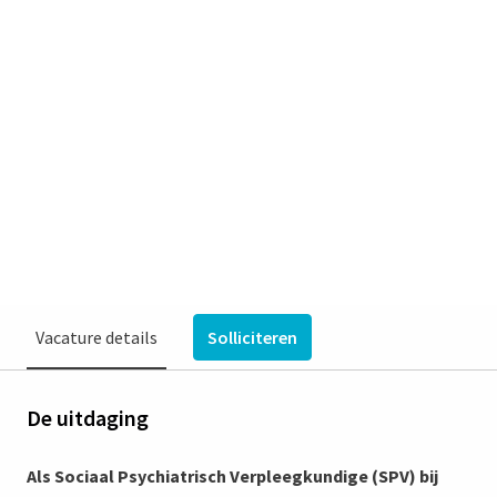
SPV Poli Autisme en ADHD |
uren in overleg | Venray
Venray
€ 4.000 - € 5.901 per maand
Sociaal psychiatrisch verpleegkundige
Residentieel & Hoogspecialistisch, Vincent van Gogh
Vacature details
Solliciteren
De uitdaging
Als Sociaal Psychiatrisch Verpleegkundige (SPV) bij