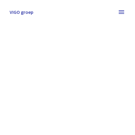
Overslaan
naar
VIGO groep
Homepagina
content