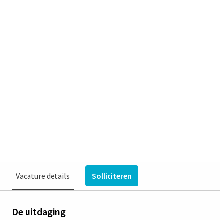
Zorgcoördinator Centrum
voor Korsakov | 32-36 uur |
Venray
Venray
€ 3.560 - € 4.716 per maand
Verpleegkundigen & Agogen
Centrum voor korsakov, Vincent Topreferente Centra,
Vincent van Gogh
Vacature details
Solliciteren
De uitdaging