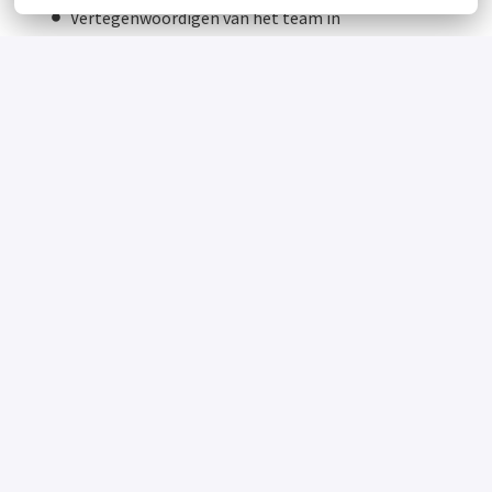
Vertegenwoordigen van het team in
overlegstructuren op kliniek-, afdelings- en
cliëntniveau.
Dit vragen we van jou
Je hebt een afgeronde hbo-opleiding Verpleegkunde
met geldige BIG-registratie.
Je hebt affiniteit met de doelgroep en bij voorkeur
ervaring binnen de ggz.
Je bent een flexibele collega die bereid is om binnen
de 24-uurs zorg werkzaam te zijn in het kader van
vroege en late diensten. De zorg in de nacht wordt
gefaciliteerd door ons Nachtzorgteam. Je hoeft dus
geen nachtdiensten te werken