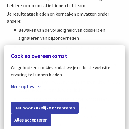
heldere communicatie binnen het team.
Je resultaatgebieden en kerntaken omvatten onder
andere:
Bewaken van de volledigheid van dossiers en
signaleren van bijzonderheden
Bevorderen van kwaliteit en deskundigheid binnen
Cookies overeenkomst
het team
Coördineren van intervisies, casusbesprekingen en
We gebruiken cookies zodat we je de beste website 
klinische lessen
ervaring te kunnen bieden.
Organiseren van passende zorg rondom de cliënt op
Meer opties
casusniveau met andere disciplines
Opstellen en actualiseren van werkprocessen,
checklists en behandelonderdelen
Het noodzakelijke accepteren
Toezicht houden op de inhoud en evenredige
Alles accepteren
verdeling van EV-schappen