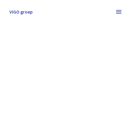
Overslaan
naar
VIGO groep
Homepagina
content