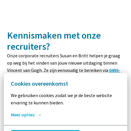
Kennismaken met onze 
recruiters?
Onze corporate recruiters Susan en Britt helpen je graag 
op weg bij het vinden van jouw nieuwe uitdaging binnen 
Vincent van Gogh. Ze zijn eenvoudig te bereiken via 
0493-
327556
en 
werken@vigogroep.nl
. 
Cookies overeenkomst
Wil je liever meteen een vrijblijvende afspraak op 
We gebruiken cookies zodat we je de beste website 
oriënterende basis voor een online kop koffie met ons 
ervaring te kunnen bieden.
inplannen? Dat kan eenvoudig hieronder.
Meer opties
Klik hier om een (online) afspraak in te plannen