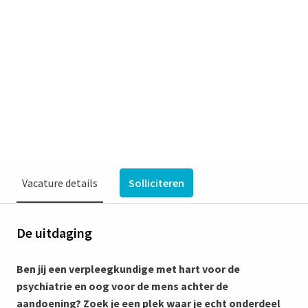
verpleegkundige |
Gebiedsteam Blerick | 24 - 32
uur | regelmatige werktijden
Blerick
€ 3.560 - € 4.716 per maand
Verpleegkundigen & Agogen
Vincent van Gogh
Vacature details
Solliciteren
De uitdaging
Ben jij een verpleegkundige met hart voor de
psychiatrie en oog voor de mens achter de
aandoening? Zoek je een plek waar je echt onderdeel