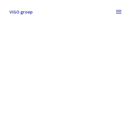
Overslaan
naar
VIGO groep
Homepagina
content