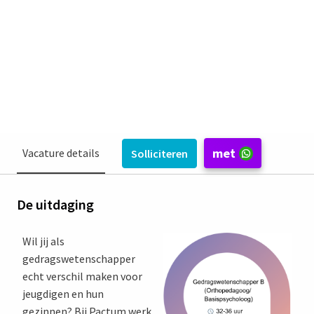
Deventer
Psycholoog- Gedragswetenschapper-
Orthopedagoog
Pactum Jeugd- en Opvoedhulp
met
Vacature details
Solliciteren
De uitdaging
Wil jij als
gedragswetenschapper
echt verschil maken voor
jeugdigen en hun
gezinnen? Bij Pactum werk