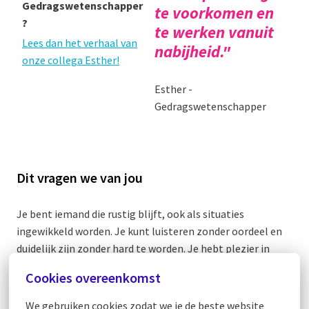
Gedragswetenschapper
te voorkomen en
?
te werken vanuit
Lees dan het verhaal van
nabijheid."
onze collega Esther!
Esther -
Gedragswetenschapper
Dit vragen we van jou
Je bent iemand die rustig blijft, ook als situaties
ingewikkeld worden. Je kunt luisteren zonder oordeel en
duidelijk zijn zonder hard te worden. Je hebt plezier in
samenwerken, je bent zichtbaar op de groepen en je houdt
Cookies overeenkomst
overzicht in dynamiek.
We gebruiken cookies zodat we je de beste website 