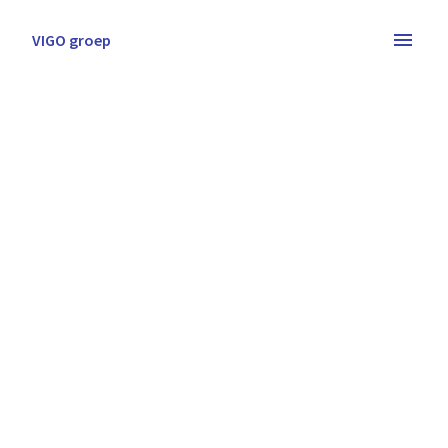
Overslaan
naar
VIGO groep
Homepagina
content