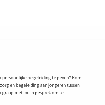
ugdzorgPlus, Pactum Jeugd- en Opvoedhulp, Zetten
n persoonlijke begeleiding te geven? Kom
 zorg en begeleiding aan jongeren tussen
n graag met jou in gesprek om te