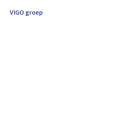
Overslaan
naar
VIGO groep
Homepagina
content