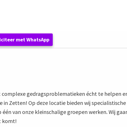
€ 2.922 - € 4.537 per maand
JeugdzorgPlus
Je
liciteer met WhatsApp
met complexe gedragsproblematieken écht te helpen e
in Zetten! Op deze locatie bieden wij specialistische
op één van onze kleinschalige groepen werken. Wij gaa
ht komt!