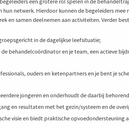
egeleiders een grotere rol spelen in de behandeltraje
en hun netwerk. Hierdoor kunnen de begeleiders mee n
prek en samen deelnemen aan activiteiten. Verder bes
roepsgericht in de dagelijkse leefsituatie;
de behandelcoördinator en je team, een actieve bijd
ssionals, ouders en ketenpartners en je bent je scher
meerdere jongeren en onderhoudt de daarbij behorende
tgang en resultaten met het gezin/systeem en de over
ische visie en biedt praktische opvoedondersteuning 