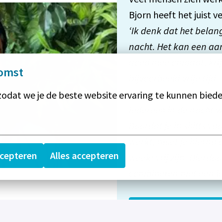
‘Ik denk dat het belang
nacht. Het kan een aans
goed mee omgaat, krijg 
omst
bijvoorbeeld vrije tijd. 

odat we je de beste website ervaring te kunnen biede
Iedereen in de nacht 
Doordat je in shifts v
werkt, moet je hierna 
ccepteren
Alles accepteren
week) vrij zijn. Hierdo
combineren met een l
Lees Bjorn's verhaal 