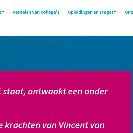
s
Verhalen van collega's
Opleidingen en stages
Onz
 staat, ontwaakt een ander 
lle krachten van Vincent van 