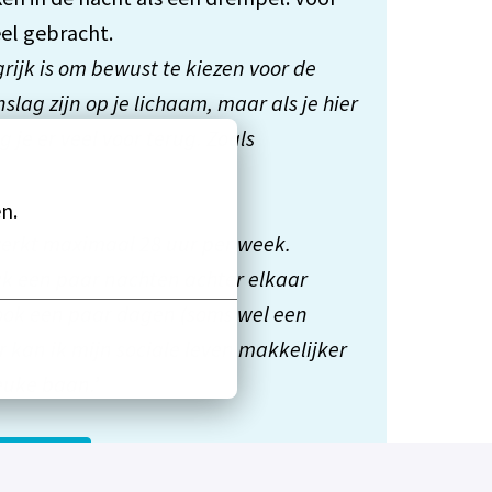
rijk is om bewust te kiezen voor de 
lag zijn op je lichaam, maar als je hier 
je er veel voor terug. Zoals 
n.
werkt maximaal 28 uur per week. 
aak een paar nachten achter elkaar 
ook een paar dagen (soms wel een 
or kan ik mijn sociale leven makkelijker 
euke baan.’
verder...