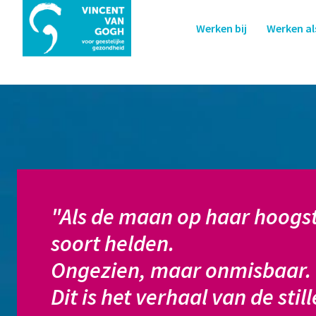
Overslaan
naar
Werken bij
Werken al
Homepagina
content
"Als de maan op haar hoogst
soort helden.

Ongezien, maar onmisbaar.

Dit is het verhaal van de sti