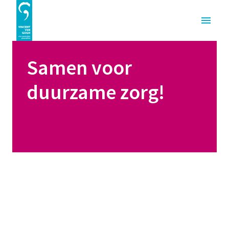
Overslaan
naar
Homepagina
content
Samen voor 
duurzame zorg! 