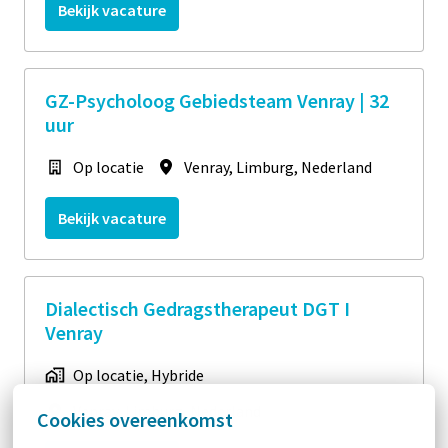
Bekijk vacature
GZ-Psycholoog Gebiedsteam Venray | 32
uur
Op locatie
Venray
,
Limburg
,
Nederland
Bekijk vacature
Dialectisch Gedragstherapeut DGT I
Venray
Op locatie, Hybride
Venray
,
Limburg
,
Nederland
Cookies overeenkomst