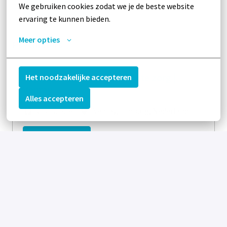
We gebruiken cookies zodat we je de beste website 
Bekijk vacature
ervaring te kunnen bieden.
Meer opties
Psychiaters
Psychiater CIBU / HIC / Acute zorg |
Het noodzakelijke accepteren
Venray
Alles accepteren
Op locatie
Venray
,
Limburg
,
Nederland
Bekijk vacature
Psychiater Polikliniek Topklinisch
Centrum voor Neuropsychiatrie
[parttime] | 6-36 uur | Venray