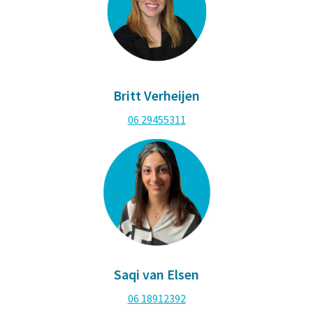
Britt Verheijen​
06 29455311
Saqi van Elsen
06 18912392