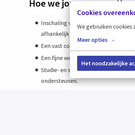
Hoe we jou voorop zetten
Cookies overeenk
Inschaling conform CAO GGZ FWG 65. 
We gebruiken cookies z
afhankelijk van jouw kennis en ervari
Meer opties
Een vast contract voor 24 - 36 uur pe
Een fijne werkplek in Venlo (en tijdelij
Het noodzakelijke a
Studie- en scholingsmogelijkheden, z
ondersteunen.
Kom je met de auto? Parkeren is voor
Klik
hier
voor onze primaire en secu