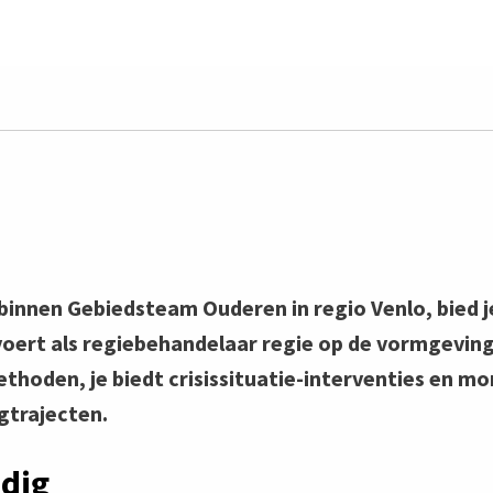
t binnen Gebiedsteam Ouderen in regio Venlo, bied 
oert als regiebehandelaar regie op de vormgeving
hoden, je biedt crisissituatie-interventies en m
gtrajecten.
dig