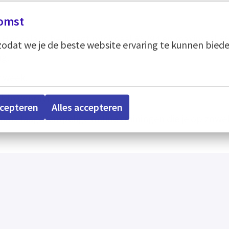
omst
Het salaris bedraagt minimaal €5294 en maximaal €69
odat we je de beste website ervaring te kunnen biede
ng.
r week.
k in Venray).
ccepteren
Alles accepteren
oals laagdrempelige online trainingen die je op zowel
 jou geregeld. Daarnaast zijn onze locaties ook met h
ndaire arbeidsvoorwaarden.