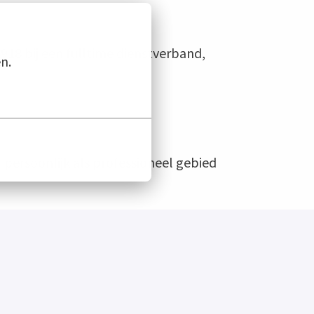
18 bij een fulltime dienstverband,
n.
 persoonlijk als professioneel gebied
et OV goed bereikbaar.