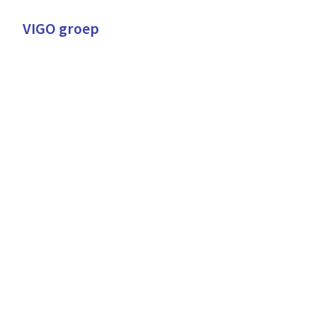
Overslaan
naar
VIGO groep
Homepagina
content