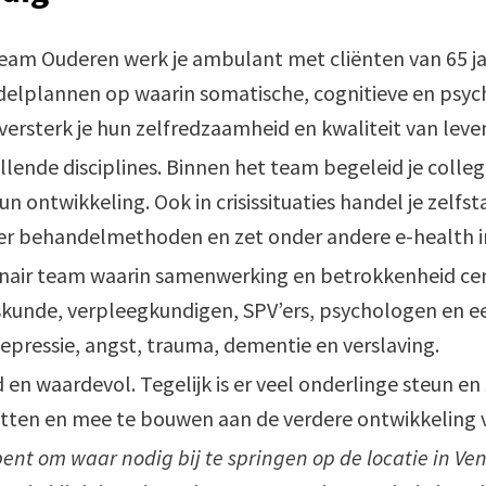
team Ouderen werk je ambulant met cliënten van 65 ja
andelplannen op waarin somatische, cognitieve en ps
versterk je hun zelfredzaamheid en kwaliteit van leve
llende disciplines. Binnen het team begeleid je colleg
hun ontwikkeling. Ook in crisissituaties handel je zel
ver behandelmethoden en zet onder andere e-health i
linair team waarin samenwerking en betrokkenheid ce
eskunde, verpleegkundigen, SPV’ers, psychologen en
epressie, angst, trauma, dementie en verslaving.
 en waardevol. Tegelijk is er veel onderlinge steun e
 zetten en mee te bouwen aan de verdere ontwikkeling
 bent om waar nodig bij te springen op de locatie in Ve