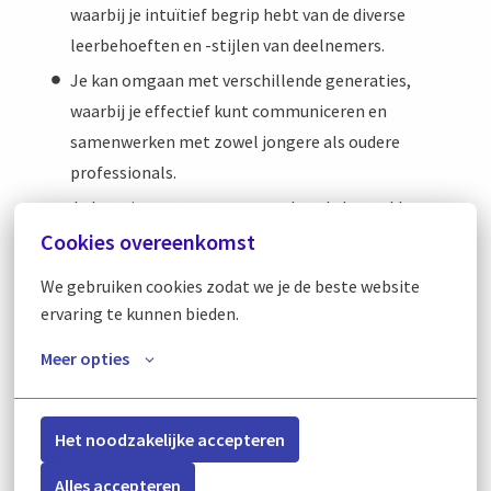
waarbij je intuïtief begrip hebt van de diverse
leerbehoeften en -stijlen van deelnemers.
Je kan omgaan met verschillende generaties,
waarbij je effectief kunt communiceren en
samenwerken met zowel jongere als oudere
professionals.
Je bent in staat om op te treden als kartrekker
binnen het leerproces, waarbij je initiatief neemt en
Cookies overeenkomst
actief bijdraagt aan de ontwikkeling van innovatieve
We gebruiken cookies zodat we je de beste website 
leerinterventies.
ervaring te kunnen bieden.
Van nature ben je nieuwsgierig, met een verlangen
Meer opties
om voortdurend te leren en jezelf te ontwikkelen,
en het vermogen om deze nieuwsgierigheid over te
brengen op anderen.
Het noodzakelijke accepteren
Je hebt sterke verbindingseigenschappen, waarbij je
Alles accepteren