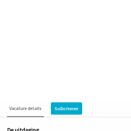
LeerCoach ggz
(verpleegkundige of agoog) |
Hybride Leeromgeving LBV |
24 - 36 uur | Venray
Venray
€ 2.888 - € 4.273 per maand
Verpleegkundigen & Agogen
Vincent van Gogh, Voortgezette Behandeling en
Verblijf
Vacature details
Solliciteren
De uitdaging