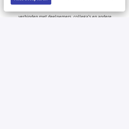
in staat bent om een ondersteunende en inclusieve
leercultuur te bevorderen door effectief te
verbinden met deelnemers, collega's en andere
belanghebbenden.
Je staat open voor een nieuwe vorm van onderwijs.
Je bent flexibel en vindt het leuk om mee te
denken over de invulling van deze onderwijsvorm.
Binnen deze 24-uurs behandeling werk je alleen
dag-, weekend-, en avonddiensten. Je hebt géén
nachtdiensten omdat ons nachtzorgteam deze
verzorgt.
Om in aanmerking te komen voor deze functie is een
positieve Verklaring Omtrent Gedrag (VOG) vereist.
Het natrekken van referenties en het controleren
van diploma’s maken onderdeel uit van de
sollicitatieprocedure.