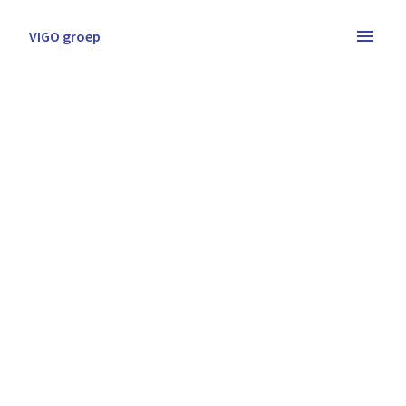
Overslaan
naar
VIGO groep
Homepagina
content