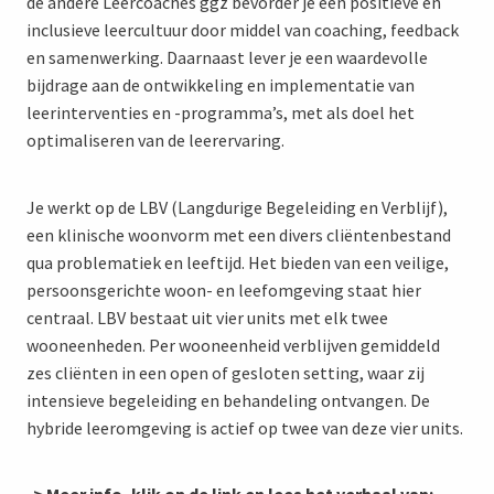
de andere Leercoaches ggz bevorder je een positieve en
inclusieve leercultuur door middel van coaching, feedback
en samenwerking. Daarnaast lever je een waardevolle
bijdrage aan de ontwikkeling en implementatie van
leerinterventies en -programma’s, met als doel het
optimaliseren van de leerervaring.
Je werkt op de LBV (Langdurige Begeleiding en Verblijf),
een klinische woonvorm met een divers cliëntenbestand
qua problematiek en leeftijd. Het bieden van een veilige,
persoonsgerichte woon- en leefomgeving staat hier
centraal. LBV bestaat uit vier units met elk twee
wooneenheden. Per wooneenheid verblijven gemiddeld
zes cliënten in een open of gesloten setting, waar zij
intensieve begeleiding en behandeling ontvangen. De
hybride leeromgeving is actief op twee van deze vier units.
->
Meer info, klik op de link en lees het verhaal van: