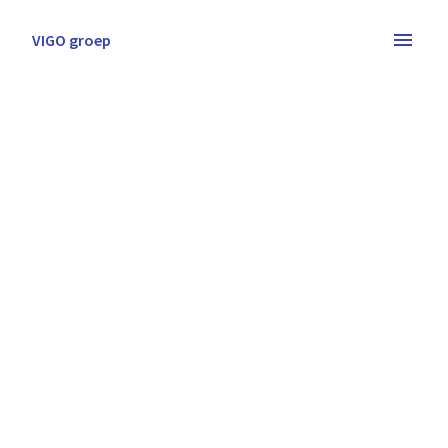
Overslaan
naar
VIGO groep
Homepagina
content