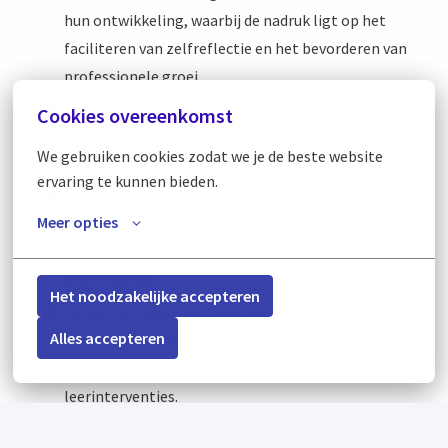
hun ontwikkeling, waarbij de nadruk ligt op het
faciliteren van zelfreflectie en het bevorderen van
professionele groei.
Je hebt een intrinsieke 'feeling' voor het leren,
Cookies overeenkomst
waarbij je intuïtief begrip hebt van de diverse
We gebruiken cookies zodat we je de beste website 
leerbehoeften en -stijlen van deelnemers.
ervaring te kunnen bieden.
Je kan omgaan met verschillende generaties,
Meer opties
waarbij je effectief kunt communiceren en
samenwerken met zowel jongere als oudere
professionals.
Het noodzakelijke accepteren
Je bent in staat om op te treden als kartrekker
Alles accepteren
binnen het leerproces, waarbij je initiatief neemt en
actief bijdraagt aan de ontwikkeling van innovatieve
leerinterventies.
Van nature ben je nieuwsgierig, met een verlangen