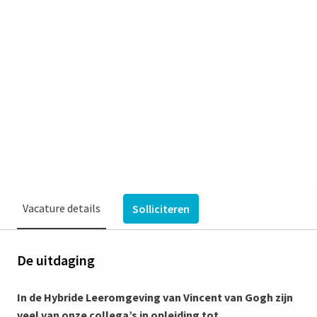
Leeromgeving LBV | 32 - 36
uur | Venray
Venray
€ 3.180 - € 4.716 per maand
Verpleegkundigen & Agogen
Vincent van Gogh, Voortgezette Behandeling en
Verblijf
Vacature details
Solliciteren
De uitdaging
In de Hybride Leeromgeving van Vincent van Gogh zijn
veel van onze collega’s in opleiding tot