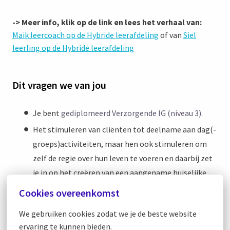
->
Meer info, klik op de link en lees het verhaal van:
Maik leercoach op de Hybride leerafdeling
of van
Siel
leerling op de Hybride leerafdeling
Dit vragen we van jou
Je bent
gediplomeerd Verzorgende IG (niveau 3).
Het stimuleren van cliënten tot deelname aan dag(-
groeps)activiteiten, maar hen ook stimuleren om
zelf de regie over hun leven te voeren en daarbij zet
je in op het creëren van een aangename huiselijke
sfeer.
Cookies overeenkomst
Opbouwen en onderhouden van een
We gebruiken cookies zodat we je de beste website 
vertrouwensrelatie met cliënten, tevens het
ervaring te kunnen bieden.