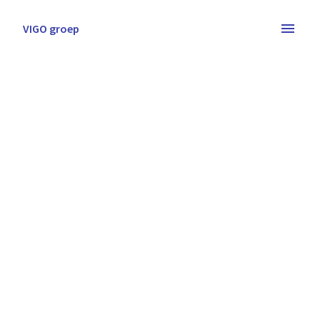
Overslaan
naar
VIGO groep
Homepagina
content